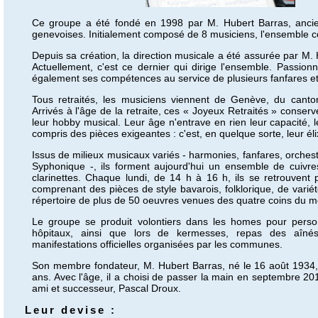
Ce groupe a été fondé en 1998 par M. Hubert Barras, ancien
genevoises. Initialement composé de 8 musiciens, l'ensemble
Depuis sa création, la direction musicale a été assurée par M.
Actuellement, c'est ce dernier qui dirige l'ensemble. Passi
également ses compétences au service de plusieurs fanfares e
Tous retraités, les musiciens viennent de Genève, du cant
Arrivés à l'âge de la retraite, ces « Joyeux Retraités » conserve
leur hobby musical. Leur âge n'entrave en rien leur capacité, leu
compris des pièces exigeantes : c'est, en quelque sorte, leur éli
Issus de milieux musicaux variés - harmonies, fanfares, orche
Syphonique -, ils forment aujourd'hui un ensemble de cuiv
clarinettes. Chaque lundi, de 14 h à 16 h, ils se retrouven
comprenant des pièces de style bavarois, folklorique, de variét
répertoire de plus de 50 oeuvres venues des quatre coins du 
Le groupe se produit volontiers dans les homes pour pers
hôpitaux, ainsi que lors de kermesses, repas des aînés
manifestations officielles organisées par les communes.
Son membre fondateur, M. Hubert Barras, né le 16 août 1934, 
ans. Avec l'âge, il a choisi de passer la main en septembre 20
ami et successeur, Pascal Droux.
Leur devise :